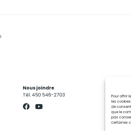
s
Nous joindre
Res
Tél. 450 546-2703
Abo
Pour offrir
les cookies
de consenti
que le comp
pas consent
certaines c