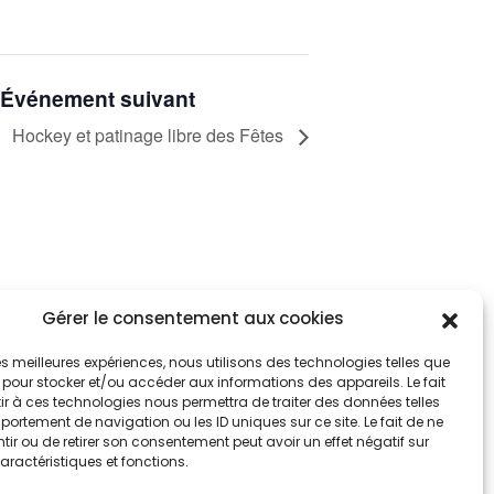
Événement suivant
Hockey et patinage libre des Fêtes
Gérer le consentement aux cookies
tez informés
nnez-vous aux alertes municipales
 les meilleures expériences, nous utilisons des technologies telles que
 pour stocker et/ou accéder aux informations des appareils. Le fait
r à ces technologies nous permettra de traiter des données telles
Je m'abonne
ortement de navigation ou les ID uniques sur ce site. Le fait de ne
ir ou de retirer son consentement peut avoir un effet négatif sur
aractéristiques et fonctions.