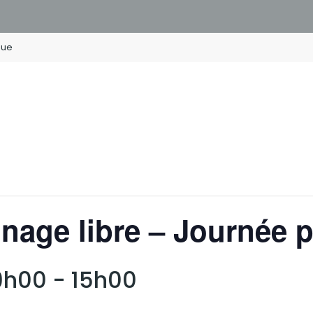
que
inage libre – Journée
 9h00
-
15h00