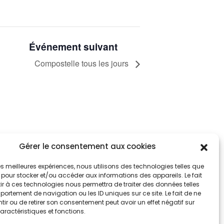
Événement suivant
Compostelle tous les jours
Gérer le consentement aux cookies
tez informés
nnez-vous aux alertes municipales
 les meilleures expériences, nous utilisons des technologies telles que
 pour stocker et/ou accéder aux informations des appareils. Le fait
r à ces technologies nous permettra de traiter des données telles
Je m'abonne
ortement de navigation ou les ID uniques sur ce site. Le fait de ne
ir ou de retirer son consentement peut avoir un effet négatif sur
aractéristiques et fonctions.