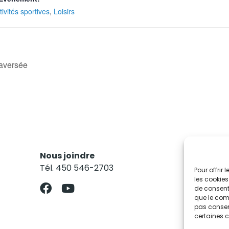
tivités sportives
,
Loisirs
raversée
Nous joindre
Res
Tél. 450 546-2703
Abo
Pour offrir
les cookies
de consenti
que le comp
pas consent
certaines c