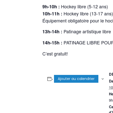
Hockey libre (5-12 ans)
9h-10h :
Hockey libre (13-17 ans)
10h-11h :
Équipement obligatoire pour le hock
Patinage artistique libre
13h-14h :
PATINAGE LIBRE POU
14h-15h :
C’est gratuit!
D
Ajouter au calendrier
Da
10
He
9h
Ca
d’