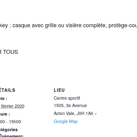
ey : casque avec grille ou visière complète, protège-cou
R TOUS
ÉTAILS
LIEU
Centre sportif
te :
1505, 3e Avenue
 février 2020
Acton Vale
,
J0H 1A0
+
ure :
Google Map
00 - 15h00
tégories
Évènement: