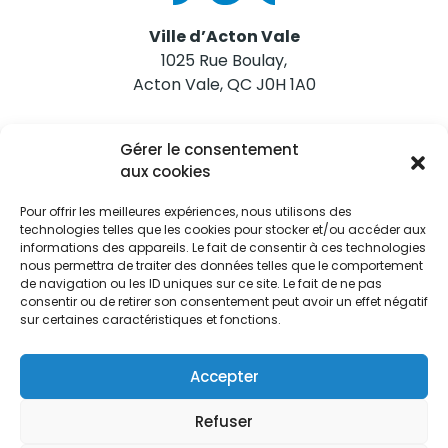
Ville d’Acton Vale
1025 Rue Boulay,
Acton Vale, QC J0H 1A0
Nous joindre
Gérer le consentement
Tél. 450 546-2703
aux cookies
Pour offrir les meilleures expériences, nous utilisons des
technologies telles que les cookies pour stocker et/ou accéder aux
informations des appareils. Le fait de consentir à ces technologies
nous permettra de traiter des données telles que le comportement
de navigation ou les ID uniques sur ce site. Le fait de ne pas
Restez informés
consentir ou de retirer son consentement peut avoir un effet négatif
sur certaines caractéristiques et fonctions.
Abonnez-vous aux alertes municipales
Je m'abonne
Accepter
Refuser