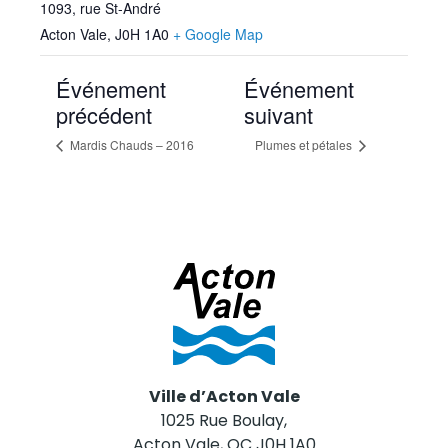
1093, rue St-André
Acton Vale
,
J0H 1A0
+ Google Map
Événement
Événement
précédent
suivant
Mardis Chauds – 2016
Plumes et pétales
Ville d’Acton Vale
1025 Rue Boulay,
Acton Vale, QC J0H 1A0