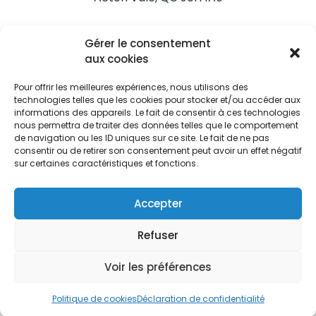
Nous joindre
Gérer le consentement
Tél. 450 546-2703
aux cookies
Pour offrir les meilleures expériences, nous utilisons des
technologies telles que les cookies pour stocker et/ou accéder aux
informations des appareils. Le fait de consentir à ces technologies
nous permettra de traiter des données telles que le comportement
de navigation ou les ID uniques sur ce site. Le fait de ne pas
Restez informés
consentir ou de retirer son consentement peut avoir un effet négatif
sur certaines caractéristiques et fonctions.
Abonnez-vous aux alertes municipales
Je m'abonne
Accepter
Refuser
Voir les préférences
Ville d’Acton Vale © Tous droits réservés |
Politique de
confidentialité
|
Politique de cookies
Politique de cookies
Déclaration de confidentialité