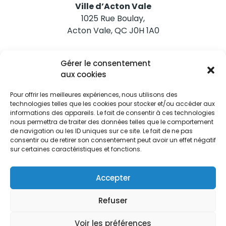
Ville d’Acton Vale
1025 Rue Boulay,
Acton Vale, QC J0H 1A0
Nous joindre
Gérer le consentement
Tél. 450 546-2703
aux cookies
Pour offrir les meilleures expériences, nous utilisons des
technologies telles que les cookies pour stocker et/ou accéder aux
informations des appareils. Le fait de consentir à ces technologies
nous permettra de traiter des données telles que le comportement
de navigation ou les ID uniques sur ce site. Le fait de ne pas
Restez informés
consentir ou de retirer son consentement peut avoir un effet négatif
sur certaines caractéristiques et fonctions.
Abonnez-vous aux alertes municipales
Je m'abonne
Accepter
Refuser
Voir les préférences