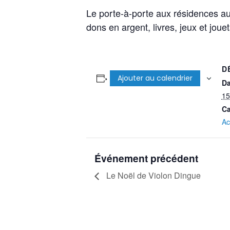
Le porte-à-porte aux résidences au
dons en argent, livres, jeux et jouet
D
Ajouter au calendrier
Da
15
Ca
Ac
Événement précédent
Le Noël de Violon Dingue