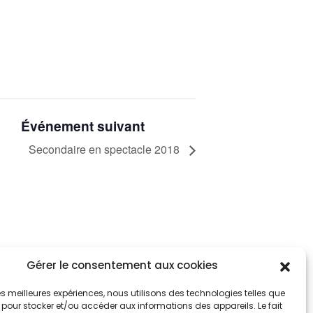
Événement suivant
Secondaire en spectacle 2018
Gérer le consentement aux cookies
tez informés
nnez-vous aux alertes municipales
 les meilleures expériences, nous utilisons des technologies telles que
 pour stocker et/ou accéder aux informations des appareils. Le fait