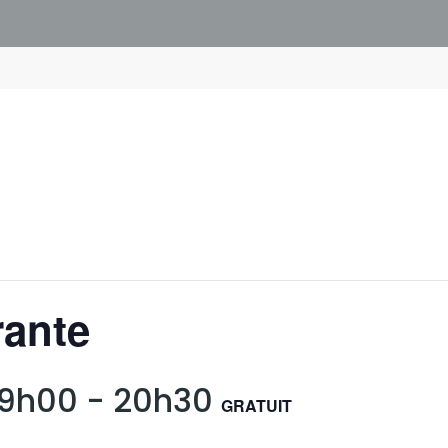
rante
 19h00
-
20h30
GRATUIT