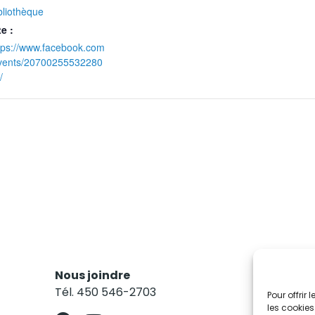
bliothèque
te :
tps://www.facebook.com
vents/20700255532280
/
Nous joindre
Res
Tél. 450 546-2703
Abo
Pour offrir
les cookies