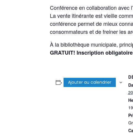
Conférence en collaboration avec 
La vente itinérante est vieille co
conférence permet de mieux connaître
consommateurs et de freiner les ar
À la bibliothèque municipale, princ
GRATUIT! Inscription obligatoir
D
Ajouter au calendrier
Da
20
He
19
Pr
Gr
Ca