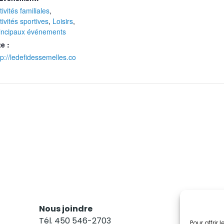
tivités familiales
,
tivités sportives
,
Loisirs
,
incipaux événements
te :
tp://ledefidessemelles.co
Nous joindre
Res
Tél. 450 546-2703
Abo
Pour offrir