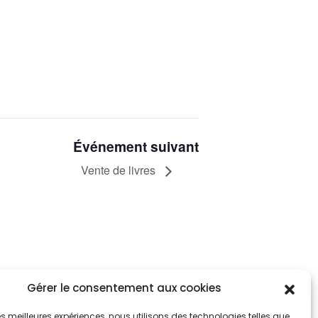
Événement suivant
Vente de livres
Gérer le consentement aux cookies
tez informés
nnez-vous aux alertes municipales
 les meilleures expériences, nous utilisons des technologies telles que