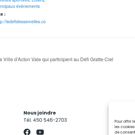
incipaux événements
te :
tp://ledefidessemelles.co
Ville d’Acton Vale qui participent au Défi Gratte-Ciel
Nous joindre
Res
Tél. 450 546-2703
Abo
Pour offrir
les cookies
de consenti