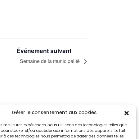
Événement suivant
Semaine de la municipalité
Gérer le consentement aux cookies
tez informés
nnez-vous aux alertes municipales
 les meilleures expériences, nous utilisons des technologies telles que
 pour stocker et/ou accéder aux informations des appareils. Le fait
r à ces technologies nous permettra de traiter des données telles
Je m'abonne