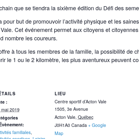
hain que se tiendra la sixième édition du Défi des semel
 pour but de promouvoir l’activité physique et les saines
 Vale. Cet événement permet aux citoyens et citoyennes
nd nombre les coureurs.
fre à tous les membres de la famille, la possibilité de ch
urir le 1 ou le 2 kilomètre, les plus aventureux peuvent c
ÉTAILS
LIEU
Centre sportif d’Acton Vale
te :
1505, 3e Avenue
 mai 2019
Acton Vale
,
Québec
tégories
Évènement:
J0H1A0
Canada
+ Google
tivités familiales
,
Map
tivités sportives
,
Loisirs
,