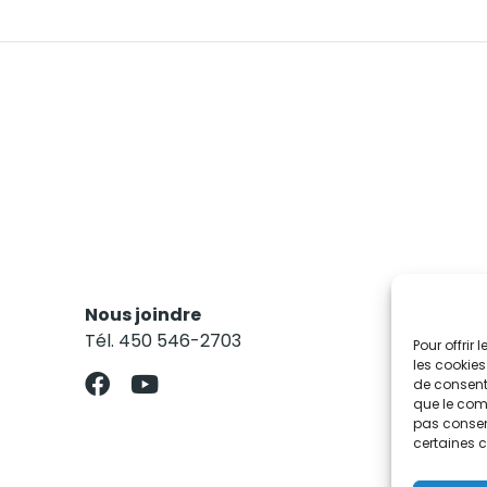
Nous joindre
Res
Tél. 450 546-2703
Abo
Pour offrir
les cookies
de consenti
que le comp
pas consent
certaines c