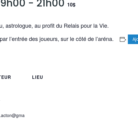
 19h00
-
21h00
10$
 astrologue, au profit du Relais pour la Vie.
par l’entrée des joueurs, sur le côté de l’aréna.
Aj
TEUR
LIEU
4
s.acton@gma