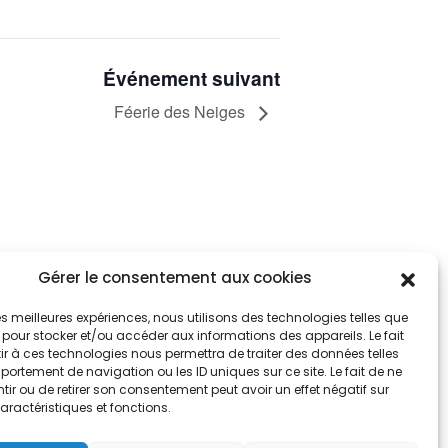
Événement suivant
Féerie des Neiges
Gérer le consentement aux cookies
tez informés
nnez-vous aux alertes municipales
 les meilleures expériences, nous utilisons des technologies telles que
 pour stocker et/ou accéder aux informations des appareils. Le fait
r à ces technologies nous permettra de traiter des données telles
Je m'abonne
ortement de navigation ou les ID uniques sur ce site. Le fait de ne
ir ou de retirer son consentement peut avoir un effet négatif sur
aractéristiques et fonctions.