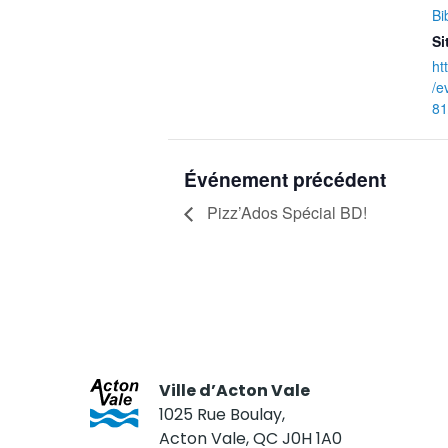
Bi
Si
ht
/e
81
Événement précédent
Pizz’Ados Spécial BD!
Ville d’Acton Vale
1025 Rue Boulay,
Acton Vale, QC J0H 1A0