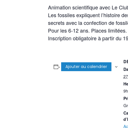
Animation scientifique avec Le Clu
Les fossiles expliquent l’histoire d
secrets avec la confection de foss
Pour les 6-12 ans. Places limitées.
Inscription obligatoire à partir du
D
Ajouter au calendrier
Da
27
He
9h
Pr
Gr
Ca
d’
Ac