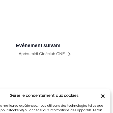
Événement suivant
Après-midi Cinéclub ONF
Gérer le consentement aux cookies
tez informés
nnez-vous aux alertes municipales
 les meilleures expériences, nous utilisons des technologies telles que
 pour stocker et/ou accéder aux informations des appareils. Le fait