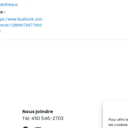
bliothèque
te :
tps://www.facebook.com
vents/12889076677993
/
Nous joindre
Res
Tél. 450 546-2703
Abo
Pour offrir
les cookies