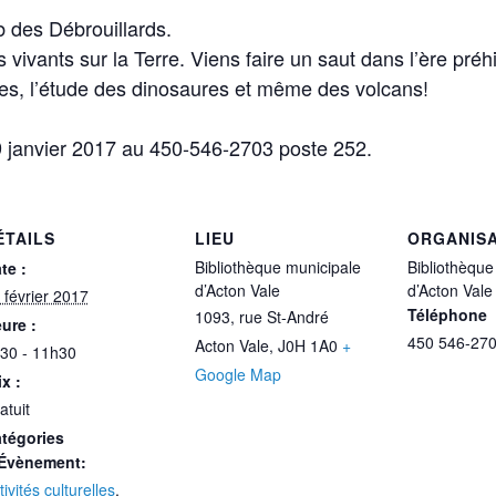
b des Débrouillards.
es vivants sur la Terre. Viens faire un saut dans l’ère pré
iles, l’étude des dinosaures et même des volcans!
 19 janvier 2017 au 450-546-2703 poste 252.
ÉTAILS
LIEU
ORGANIS
Bibliothèque municipale
Bibliothèque
te :
d’Acton Vale
d’Acton Vale
 février 2017
Téléphone
1093, rue St-André
ure :
450 546-270
Acton Vale
,
J0H 1A0
+
30 - 11h30
Google Map
ix :
atuit
tégories
Évènement:
tivités culturelles
,