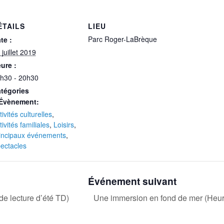
ÉTAILS
LIEU
Parc Roger-LaBrèque
te :
 juillet 2019
ure :
h30 - 20h30
tégories
Évènement:
tivités culturelles
,
tivités familiales
,
Loisirs
,
incipaux événements
,
ectacles
Événement suivant
e lecture d’été TD)
Une immersion en fond de mer (Heure