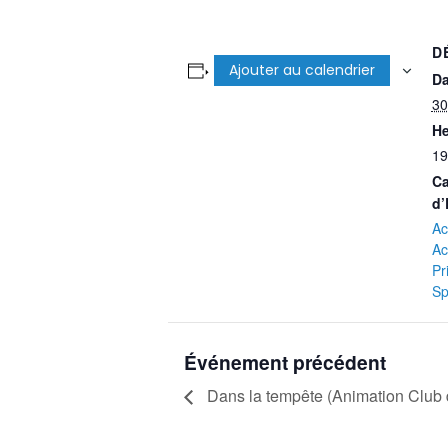
D
Ajouter au calendrier
Da
30
He
19
Ca
d’
Ac
Ac
Pr
Sp
Événement précédent
Dans la tempête (Animation Club d