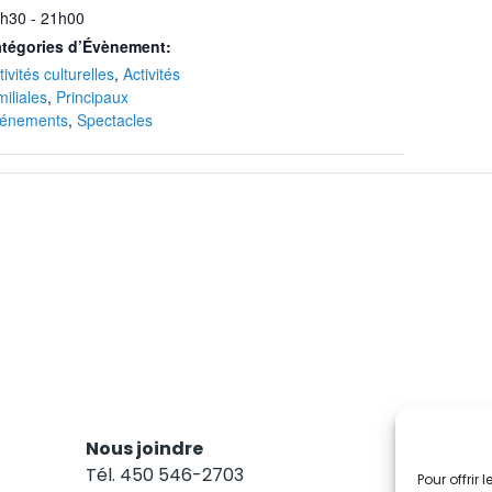
h30 - 21h00
tégories d’Évènement:
tivités culturelles
,
Activités
miliales
,
Principaux
énements
,
Spectacles
Nous joindre
Res
Tél. 450 546-2703
Abo
Pour offrir