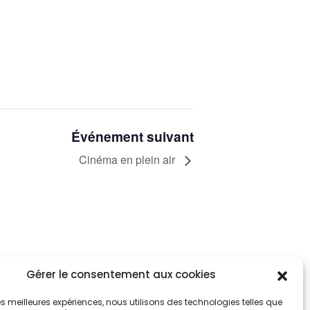
Événement suivant
Cinéma en plein air
Gérer le consentement aux cookies
tez informés
nnez-vous aux alertes municipales
 les meilleures expériences, nous utilisons des technologies telles que