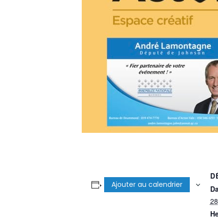
D
Ajouter au calendrier
Da
28 
He