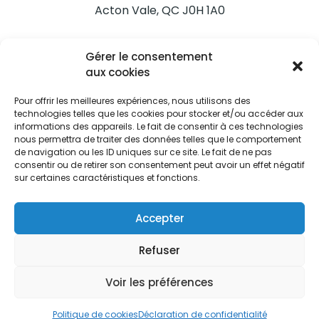
Acton Vale, QC J0H 1A0
Nous joindre
Gérer le consentement
Tél. 450 546-2703
aux cookies
Pour offrir les meilleures expériences, nous utilisons des
technologies telles que les cookies pour stocker et/ou accéder aux
informations des appareils. Le fait de consentir à ces technologies
nous permettra de traiter des données telles que le comportement
de navigation ou les ID uniques sur ce site. Le fait de ne pas
Restez informés
consentir ou de retirer son consentement peut avoir un effet négatif
sur certaines caractéristiques et fonctions.
Abonnez-vous aux alertes municipales
Je m'abonne
Accepter
Refuser
Voir les préférences
Ville d’Acton Vale © Tous droits réservés |
Politique de
confidentialité
|
Politique de cookies
Politique de cookies
Déclaration de confidentialité