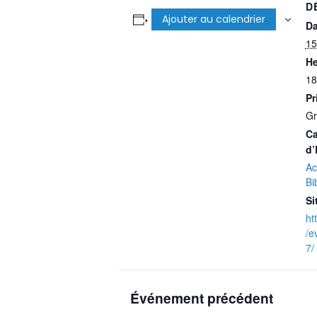
D
Ajouter au calendrier
Da
15
He
18
Pr
Gr
Ca
d’
Ac
Bi
Si
ht
/e
7/
Événement précédent