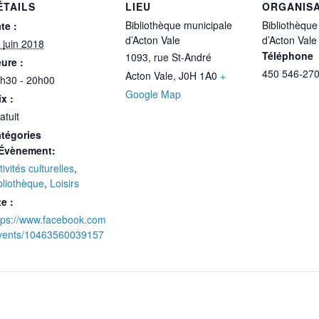
ÉTAILS
LIEU
ORGANIS
Bibliothèque municipale
Bibliothèque
te :
d’Acton Vale
d’Acton Vale
 juin 2018
Téléphone
1093, rue St-André
ure :
450 546-270
Acton Vale
,
J0H 1A0
+
h30 - 20h00
Google Map
ix :
atuit
tégories
Évènement:
tivités culturelles
,
bliothèque
,
Loisirs
te :
tps://www.facebook.com
vents/10463560039157