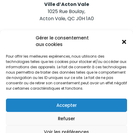
Ville d’Acton Vale
1025 Rue Boulay,
Acton Vale, QC J0H 1A0
Nous joindre
Gérer le consentement
Tél. 450 546-2703
aux cookies
Pour offrir les meilleures expériences, nous utilisons des
technologies telles que les cookies pour stocker et/ou accéder aux
informations des appareils. Le fait de consentir à ces technologies
nous permettra de traiter des données telles que le comportement
de navigation ou les ID uniques sur ce site. Le fait de ne pas
Restez informés
consentir ou de retirer son consentement peut avoir un effet négatif
sur certaines caractéristiques et fonctions.
Abonnez-vous aux alertes municipales
Je m'abonne
Accepter
Refuser
Voir les préférences