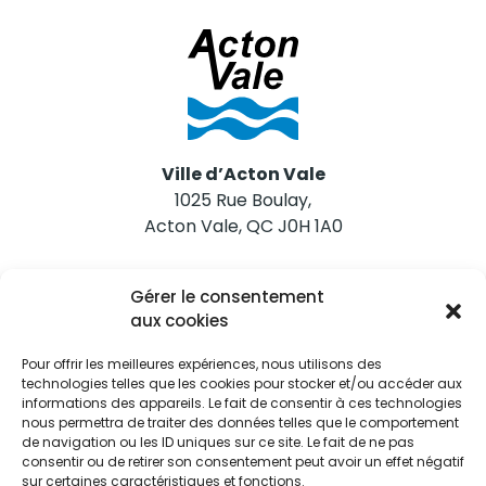
Ville d’Acton Vale
1025 Rue Boulay,
Acton Vale, QC J0H 1A0
Nous joindre
Gérer le consentement
Tél. 450 546-2703
aux cookies
Pour offrir les meilleures expériences, nous utilisons des
technologies telles que les cookies pour stocker et/ou accéder aux
informations des appareils. Le fait de consentir à ces technologies
nous permettra de traiter des données telles que le comportement
de navigation ou les ID uniques sur ce site. Le fait de ne pas
Restez informés
consentir ou de retirer son consentement peut avoir un effet négatif
sur certaines caractéristiques et fonctions.