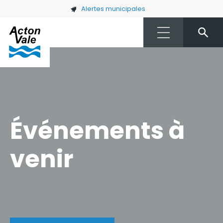
Skip to main content
Alertes municipales
Événements à
venir