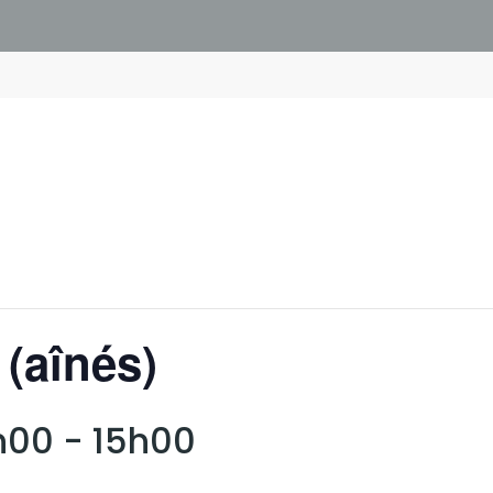
 (aînés)
h00
-
15h00