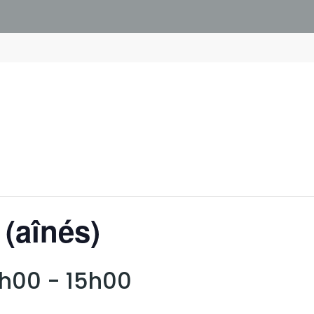
 (aînés)
4h00
-
15h00