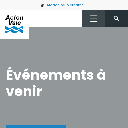
Skip to main content
Alertes municipales
Événements à
venir