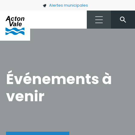
Skip to main content
Alertes municipales
Événements à
venir