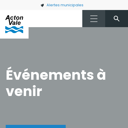
Skip to main content
Alertes municipales
Événements à
venir