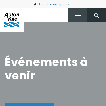
Skip to main content
Alertes municipales
Événements à
venir