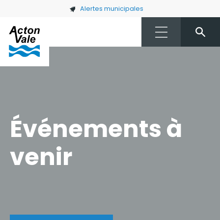
Skip to main content
Alertes municipales
Événements à
venir