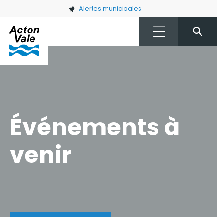
Skip to main content
Alertes municipales
Événements à
venir