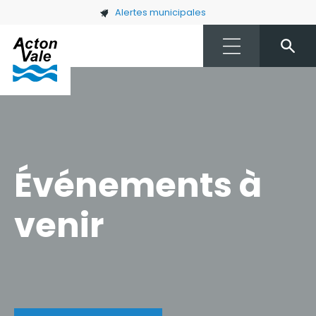
Skip to main content
Alertes municipales
Événements à
venir