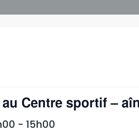
 au Centre sportif – aî
h00
-
15h00