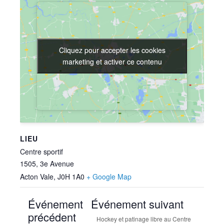
Cliquez pour accepter les cookies
Cliquez pour accepter les cookies
marketing et activer ce contenu
marketing et activer ce contenu
LIEU
Centre sportif
1505, 3e Avenue
Acton Vale
,
J0H 1A0
+ Google Map
Événement
Événement suivant
précédent
Hockey et patinage libre au Centre