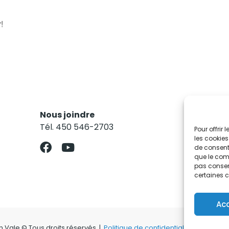
!
Nous joindre
Res
Tél. 450 546-2703
Abo
Pour offrir
les cookies
de consenti
que le comp
pas consent
certaines c
Ac
on Vale © Tous droits réservés |
Politique de confidentialité
|
Politiqu