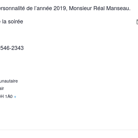
Personnalité de l’année 2019, Monsieur Réal Manseau.
 la soirée
 546-2343
nautaire
air
0H 1A0
+