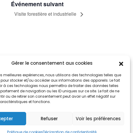
Événement suivant
Visite forestière et industrielle
Gérer le consentement aux cookies
tez informés
nnez-vous aux alertes municipales
 les meilleures expériences, nous utilisons des technologies telles que
 pour stocker et/ou accéder aux informations des appareils. Le fait
r à ces technologies nous permettra de traiter des données telles
Je m'abonne
ortement de navigation ou les ID uniques sur ce site. Le fait de ne
ir ou de retirer son consentement peut avoir un effet négatif sur
aractéristiques et fonctions.
cepter
Refuser
Voir les préférences
e de cookies
Politique de cookies
Déclaration de confidentialité