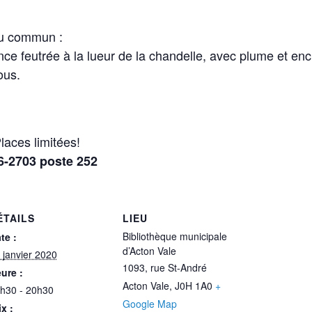
du commun :
nce feutrée à la lueur de la chandelle, avec plume et encr
ous.
Places limitées!
46-2703 poste 252
ÉTAILS
LIEU
Bibliothèque municipale
te :
d’Acton Vale
 janvier 2020
1093, rue St-André
ure :
Acton Vale
,
J0H 1A0
+
h30 - 20h30
Google Map
ix :