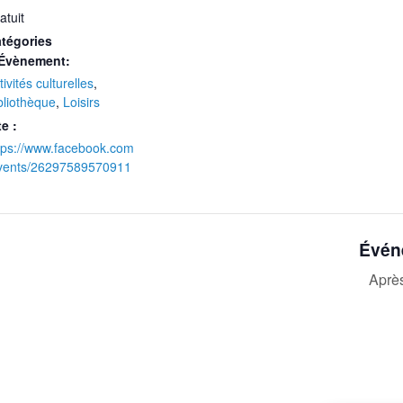
atuit
tégories
Évènement:
tivités culturelles
,
bliothèque
,
Loisirs
te :
tps://www.facebook.com
vents/26297589570911
Évén
Après