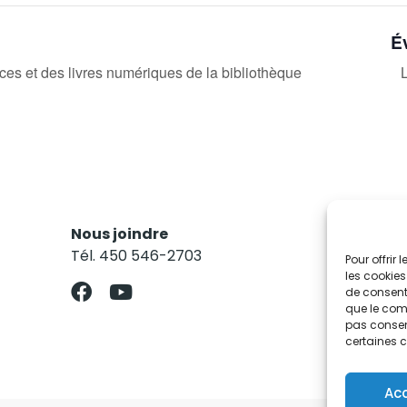
É
urces et des livres numériques de la bibliothèque
L
Nous joindre
Res
Tél. 450 546-2703
Abo
Pour offrir
les cookies
de consenti
que le comp
pas consent
certaines c
Ac