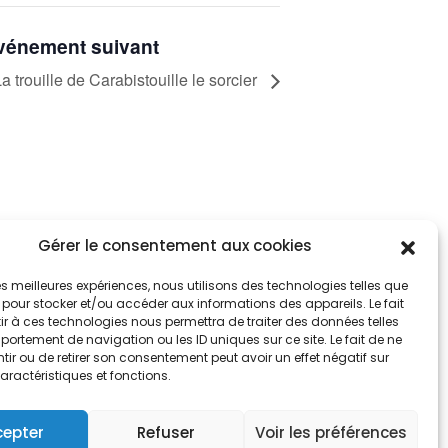
vénement suivant
a trouille de Carabistouille le sorcier
Gérer le consentement aux cookies
tez informés
nnez-vous aux alertes municipales
 les meilleures expériences, nous utilisons des technologies telles que
 pour stocker et/ou accéder aux informations des appareils. Le fait
r à ces technologies nous permettra de traiter des données telles
Je m'abonne
ortement de navigation ou les ID uniques sur ce site. Le fait de ne
ir ou de retirer son consentement peut avoir un effet négatif sur
aractéristiques et fonctions.
cepter
Refuser
Voir les préférences