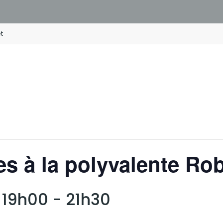
t
es à la polyvalente Ro
 19h00
-
21h30