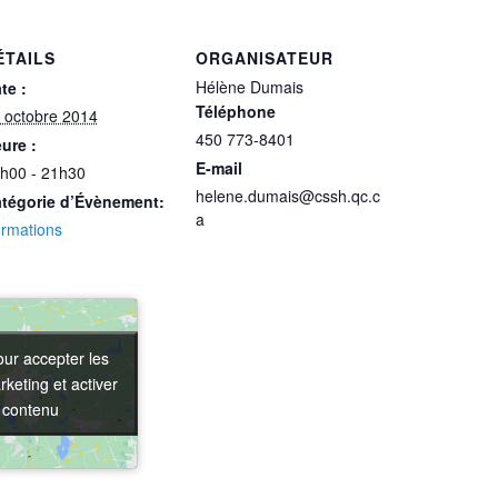
ÉTAILS
ORGANISATEUR
Hélène Dumais
te :
Téléphone
 octobre 2014
450 773-8401
ure :
E-mail
h00 - 21h30
helene.dumais@cssh.qc.c
tégorie d’Évènement:
a
rmations
our accepter les
our accepter les
keting et activer
keting et activer
 contenu
 contenu