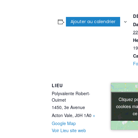
D
Ajouter au calendrier
Da
22
He
19
Ca
Fo
LIEU
Polyvalente Robert-
Cliquez p
Cliquez p
Ouimet
cookies mar
cookies mar
1450, 3e Avenue
ce
ce
Acton Vale
,
J0H 1A0
+
Google Map
Voir Lieu site web