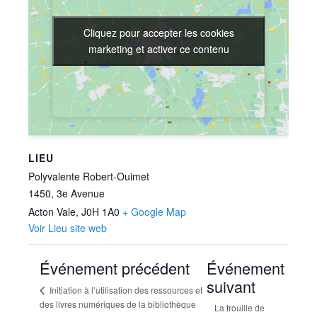
Cliquez pour accepter les cookies
Cliquez pour accepter les cookies
marketing et activer ce contenu
marketing et activer ce contenu
LIEU
Polyvalente Robert-Ouimet
1450, 3e Avenue
Acton Vale
,
J0H 1A0
+ Google Map
Voir Lieu site web
Événement précédent
Événement
suivant
Initiation à l’utilisation des ressources et
des livres numériques de la bibliothèque
La trouille de