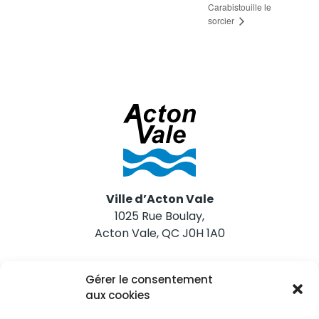
Carabistouille le
sorcier
Ville d’Acton Vale
1025 Rue Boulay,
Acton Vale, QC J0H 1A0
Nous joindre
Gérer le consentement
Tél. 450 546-2703
aux cookies