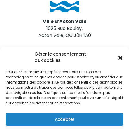
Ville d’Acton Vale
1025 Rue Boulay,
Acton Vale, QC J0H 1A0
Nous joindre
Gérer le consentement
Tél. 450 546-2703
aux cookies
Pour offrir les meilleures expériences, nous utilisons des
technologies telles que les cookies pour stocker et/ou accéder aux
informations des appareils. Le fait de consentir à ces technologies
nous permettra de traiter des données telles que le comportement
de navigation ou les ID uniques sur ce site. Le fait de ne pas
Restez informés
consentir ou de retirer son consentement peut avoir un effet négatif
sur certaines caractéristiques et fonctions.
Abonnez-vous aux alertes municipales
Je m'abonne
Accepter