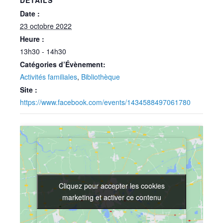
DÉTAILS
Date :
23 octobre 2022
Heure :
13h30 - 14h30
Catégories d’Évènement:
Activités familiales
,
Bibliothèque
Site :
https://www.facebook.com/events/1434588497061780
Cliquez pour accepter les cookies
Cliquez pour accepter les cookies
marketing et activer ce contenu
marketing et activer ce contenu