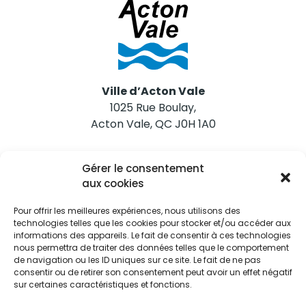
Ville d’Acton Vale
1025 Rue Boulay,
Acton Vale, QC J0H 1A0
Nous joindre
Gérer le consentement
Tél. 450 546-2703
aux cookies
Pour offrir les meilleures expériences, nous utilisons des
technologies telles que les cookies pour stocker et/ou accéder aux
informations des appareils. Le fait de consentir à ces technologies
nous permettra de traiter des données telles que le comportement
de navigation ou les ID uniques sur ce site. Le fait de ne pas
Restez informés
consentir ou de retirer son consentement peut avoir un effet négatif
sur certaines caractéristiques et fonctions.
Abonnez-vous aux alertes municipales