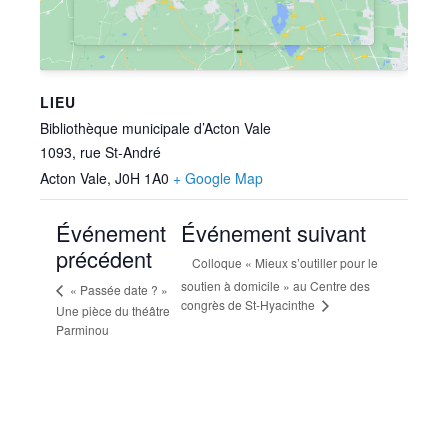
LIEU
Bibliothèque municipale d’Acton Vale
1093, rue St-André
Acton Vale
,
J0H 1A0
+ Google Map
Événement
Événement suivant
précédent
Colloque « Mieux s’outiller pour le
soutien à domicile » au Centre des
« Passée date ? »
congrès de St-Hyacinthe
Une pièce du théâtre
Parminou