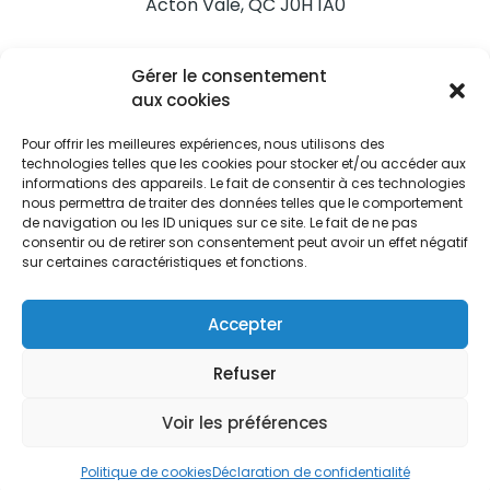
Acton Vale, QC J0H 1A0
Nous joindre
Gérer le consentement
Tél. 450 546-2703
aux cookies
Pour offrir les meilleures expériences, nous utilisons des
technologies telles que les cookies pour stocker et/ou accéder aux
informations des appareils. Le fait de consentir à ces technologies
nous permettra de traiter des données telles que le comportement
de navigation ou les ID uniques sur ce site. Le fait de ne pas
Restez informés
consentir ou de retirer son consentement peut avoir un effet négatif
sur certaines caractéristiques et fonctions.
Abonnez-vous aux alertes municipales
Je m'abonne
Accepter
Refuser
Voir les préférences
Ville d’Acton Vale © Tous droits réservés |
Politique de
confidentialité
|
Politique de cookies
Politique de cookies
Déclaration de confidentialité