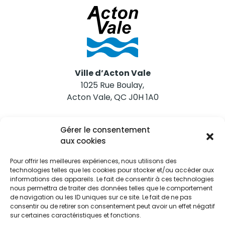
Ville d’Acton Vale
1025 Rue Boulay,
Acton Vale, QC J0H 1A0
Nous joindre
Gérer le consentement
Tél. 450 546-2703
aux cookies
Pour offrir les meilleures expériences, nous utilisons des
technologies telles que les cookies pour stocker et/ou accéder aux
informations des appareils. Le fait de consentir à ces technologies
nous permettra de traiter des données telles que le comportement
de navigation ou les ID uniques sur ce site. Le fait de ne pas
Restez informés
consentir ou de retirer son consentement peut avoir un effet négatif
sur certaines caractéristiques et fonctions.
Abonnez-vous aux alertes municipales