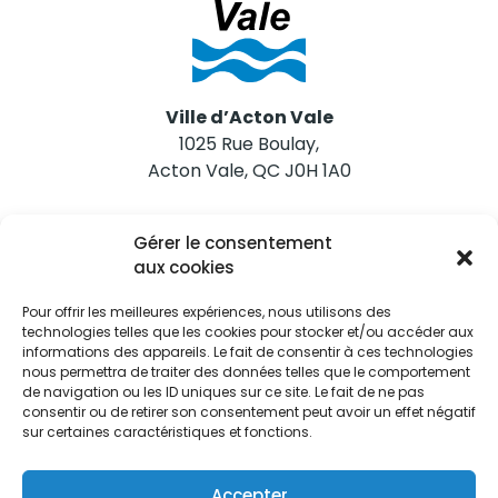
Ville d’Acton Vale
1025 Rue Boulay,
Acton Vale, QC J0H 1A0
Nous joindre
Gérer le consentement
Tél. 450 546-2703
aux cookies
Pour offrir les meilleures expériences, nous utilisons des
technologies telles que les cookies pour stocker et/ou accéder aux
informations des appareils. Le fait de consentir à ces technologies
nous permettra de traiter des données telles que le comportement
de navigation ou les ID uniques sur ce site. Le fait de ne pas
Restez informés
consentir ou de retirer son consentement peut avoir un effet négatif
sur certaines caractéristiques et fonctions.
Abonnez-vous aux alertes municipales
Je m'abonne
Accepter