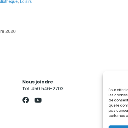
bliothèque
,
Loisirs
bre 2020
Nous joindre
Res
Tél. 450 546-2703
Abo
Pour offrir
les cookies
de consenti
que le comp
pas consent
certaines c