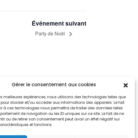
Événement suivant
Party de Noël
Gérer le consentement aux cookies
tez informés
nnez-vous aux alertes municipales
 les meilleures expériences, nous utilisons des technologies telles que
 pour stocker et/ou accéder aux informations des appareils. Le fait
r à ces technologies nous permettra de traiter des données telles
Je m'abonne
ortement de navigation ou les ID uniques sur ce site. Le fait de ne
ir ou de retirer son consentement peut avoir un effet négatif sur
aractéristiques et fonctions.