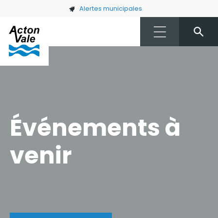
Skip to main content
Alertes municipales
Événements à
venir