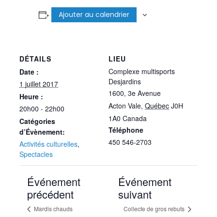
Ajouter au calendrier
DÉTAILS
LIEU
Complexe multisports
Date :
Desjardins
1 juillet 2017
1600, 3e Avenue
Heure :
Acton Vale
,
Québec
J0H
20h00 - 22h00
1A0
Canada
Catégories
Téléphone
d’Évènement:
450 546-2703
Activités culturelles
,
Spectacles
Événement
Événement
précédent
suivant
Mardis chauds
Collecte de gros rebuts