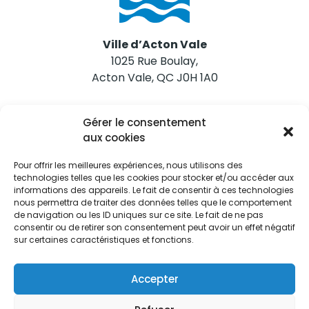
Ville d’Acton Vale
1025 Rue Boulay,
Acton Vale, QC J0H 1A0
Nous joindre
Gérer le consentement
Tél. 450 546-2703
aux cookies
Pour offrir les meilleures expériences, nous utilisons des
technologies telles que les cookies pour stocker et/ou accéder aux
informations des appareils. Le fait de consentir à ces technologies
nous permettra de traiter des données telles que le comportement
de navigation ou les ID uniques sur ce site. Le fait de ne pas
Restez informés
consentir ou de retirer son consentement peut avoir un effet négatif
sur certaines caractéristiques et fonctions.
Abonnez-vous aux alertes municipales
Je m'abonne
Accepter