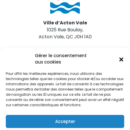
Ville d’Acton Vale
1025 Rue Boulay,
Acton Vale, QC J0H 1A0
Nous joindre
Gérer le consentement
Tél. 450 546-2703
aux cookies
Pour offrir les meilleures expériences, nous utilisons des
technologies telles que les cookies pour stocker et/ou accéder aux
informations des appareils. Le fait de consentir à ces technologies
nous permettra de traiter des données telles que le comportement
de navigation ou les ID uniques sur ce site. Le fait de ne pas
Restez informés
consentir ou de retirer son consentement peut avoir un effet négatif
sur certaines caractéristiques et fonctions.
Abonnez-vous aux alertes municipales
Je m'abonne
Accepter