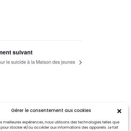
ent suivant
 sur le suicide à la Maison des jeunes
Gérer le consentement aux cookies
tez informés
nnez-vous aux alertes municipales
 les meilleures expériences, nous utilisons des technologies telles que
 pour stocker et/ou accéder aux informations des appareils. Le fait