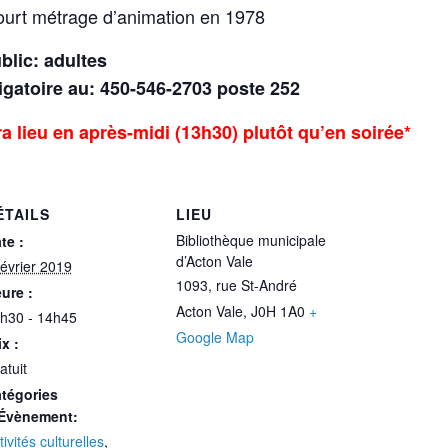
ourt métrage d’animation en 1978
blic: adultes
ligatoire au: 450-546-2703 poste 252
ra lieu en après-midi (13h30) plutôt qu’en soirée*
ÉTAILS
LIEU
Bibliothèque municipale
te :
d’Acton Vale
février 2019
1093, rue St-André
ure :
Acton Vale
,
J0H 1A0
+
h30 - 14h45
Google Map
ix :
atuit
tégories
Évènement:
tivités culturelles
,