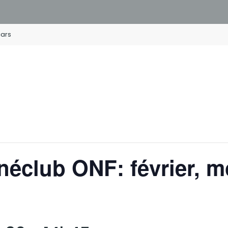
cars
néclub ONF: février, m