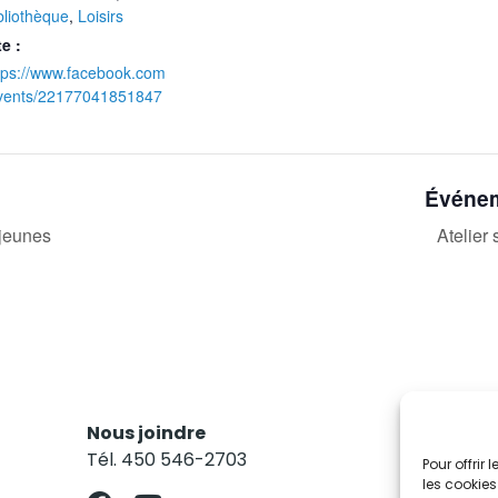
bliothèque
,
Loisirs
te :
tps://www.facebook.com
vents/22177041851847
Événem
 jeunes
Atelier
Nous joindre
Res
Tél. 450 546-2703
Abo
Pour offrir
les cookies