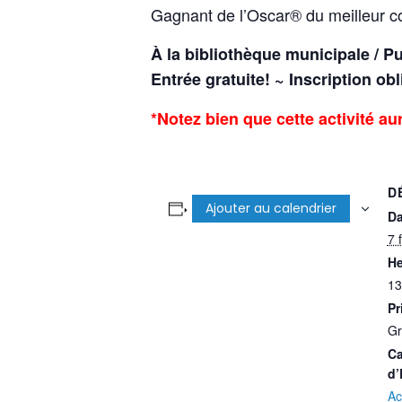
Gagnant de l’Oscar® du meilleur c
À la bibliothèque municipale / Pu
Entrée gratuite! ~ Inscription ob
*Notez bien que cette activité au
D
Ajouter au calendrier
Da
7 
He
13
Pr
Gr
Ca
d’
Ac