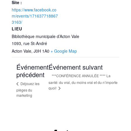
Site :
https://www.facebook.co
m/events/171637718867
3163/
LIEU
Bibliothèque municipale d’Acton Vale
1093, rue St-André
Acton Vale
,
J0H 1A0
+ Google Map
Événement
Événement suivant
précédent
***CONFÉRENCE ANNULÉE **** La
santé: du vrai, du moins vrai et du n’importe
Déjouez les
quoi!
pièges du
marketing