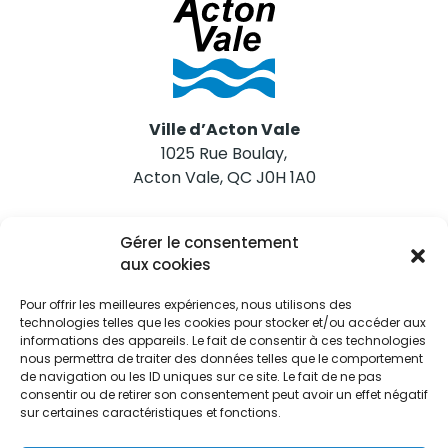
Ville d’Acton Vale
1025 Rue Boulay,
Acton Vale, QC J0H 1A0
Nous joindre
Gérer le consentement
Tél. 450 546-2703
aux cookies
Pour offrir les meilleures expériences, nous utilisons des
technologies telles que les cookies pour stocker et/ou accéder aux
informations des appareils. Le fait de consentir à ces technologies
nous permettra de traiter des données telles que le comportement
de navigation ou les ID uniques sur ce site. Le fait de ne pas
Restez informés
consentir ou de retirer son consentement peut avoir un effet négatif
sur certaines caractéristiques et fonctions.
Abonnez-vous aux alertes municipales