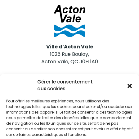
Ville d’Acton Vale
1025 Rue Boulay,
Acton Vale, QC J0H 1A0
Nous joindre
Gérer le consentement
Tél. 450 546-2703
aux cookies
Pour offrir les meilleures expériences, nous utilisons des
technologies telles que les cookies pour stocker et/ou accéder aux
informations des appareils. Le fait de consentir à ces technologies
nous permettra de traiter des données telles que le comportement
de navigation ou les ID uniques sur ce site. Le fait de ne pas
Restez informés
consentir ou de retirer son consentement peut avoir un effet négatif
sur certaines caractéristiques et fonctions.
Abonnez-vous aux alertes municipales