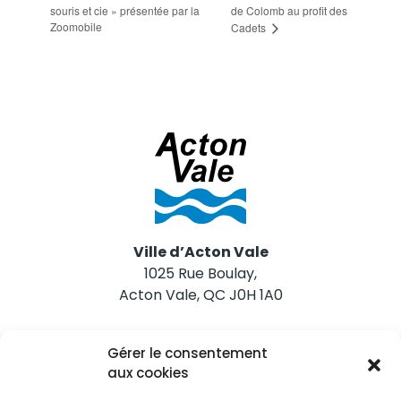
souris et cie » présentée par la
de Colomb au profit des
Zoomobile
Cadets
Ville d’Acton Vale
1025 Rue Boulay,
Acton Vale, QC J0H 1A0
Nous joindre
Gérer le consentement
Tél. 450 546-2703
aux cookies