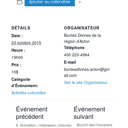
Ajouter au calendrier
DÉTAILS
ORGANISATEUR
Bontés Divines de la
Date :
région d’Acton
23 octobre 2015
Téléphone
Heure :
450 223-4964
19h00
E-mail
Prix :
bontesdivines.acton@gm
10$
ail.com
Catégorie
Voir le site Organisateur
d’Évènement:
Activités culturelles
Événement
Événement
précédent
suivant
Brunch des Chevaliers
Animation « Halloween, chauves-