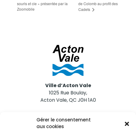
souris et cie » présentée par la
de Colomb au profit des
Zoomobile
Cadets
Ville d’Acton Vale
1025 Rue Boulay,
Acton Vale, QC J0H 1A0
Nous joindre
Gérer le consentement
Tél. 450 546-2703
aux cookies