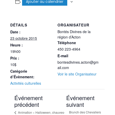
Ajouter au calendrier
DÉTAILS
ORGANISATEUR
Bontés Divines de la
Date :
région d’Acton
23 octobre 2015
Téléphone
Heure :
450 223-4964
19h00
E-mail
Prix :
bontesdivines.acton@gm
10$
ail.com
Catégorie
Voir le site Organisateur
d’Évènement:
Activités culturelles
Événement
Événement
précédent
suivant
Brunch des Chevaliers
Animation « Halloween, chauves-