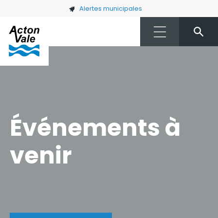
Skip to main content
Alertes municipales
Événements à
venir