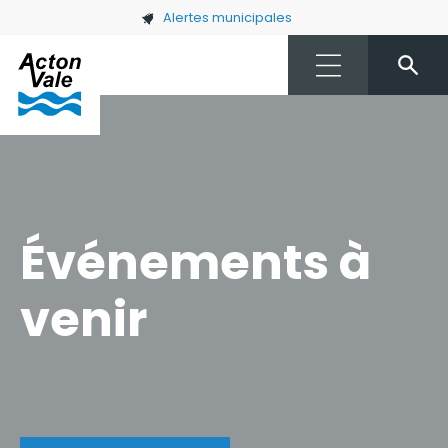
Skip to main content
Alertes municipales
Événements à
venir